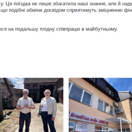
у. Ця поїздка не лише збагатила наші знання, але й нади
і, що подібні обміни досвідом сприятимуть зміцненню фін
мося на подальшу плідну співпрацю в майбутньому.