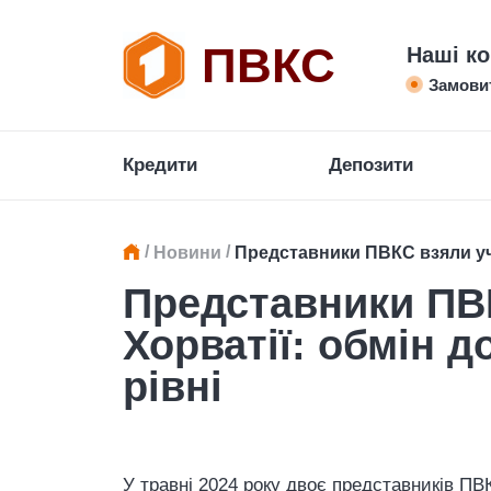
ПВКС
Наші ко
Замови
Кредити
Депозити
/
/
Новини
Представники ПВКС взяли уча
Представники ПВК
Хорватії: обмін 
рівні
У травні 2024 року двоє представників ПВ