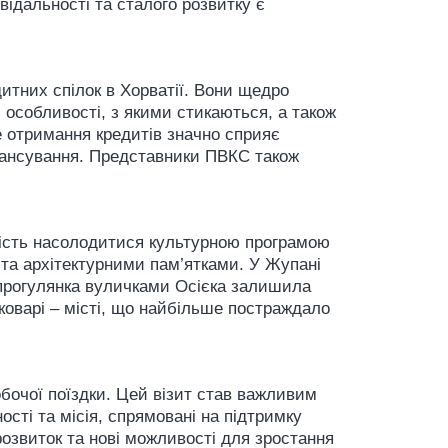
відальності та сталого розвитку є
итних спілок в Хорватії. Вони щедро
 особливості, з якими стикаються, а також
е отримання кредитів значно сприяє
інансування. Представники ПВКС також
ивість насолодитися культурною програмою
и та архітектурними пам’ятками. У Жупані
 прогулянка вуличками Осієка залишила
коварі – місті, що найбільше постраждало
бочої поїздки. Цей візит став важливим
ості та місія, спрямовані на підтримку
розвиток та нові можливості для зростання