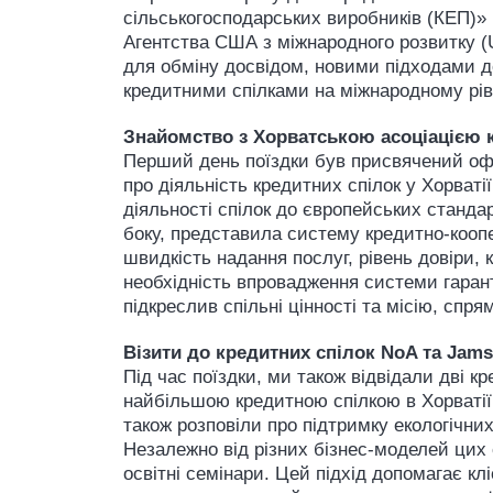
сільськогосподарських виробників (КЕП)» 
Агентства США з міжнародного розвитку (U
для обміну досвідом, новими підходами до
кредитними спілками на міжнародному рів
Знайомство з Хорватською асоціацією к
Перший день поїздки був присвячений офіц
про діяльність кредитних спілок у Хорваті
діяльності спілок до європейських стандар
боку, представила систему кредитно-коопер
швидкість надання послуг, рівень довіри,
необхідність впровадження системи гарант
підкреслив спільні цінності та місію, спря
Візити до кредитних спілок NoA та Jams
Під час поїздки, ми також відвідали дві кр
найбільшою кредитною спілкою в Хорватії,
також розповіли про підтримку екологічни
Незалежно від різних бізнес-моделей цих 
освітні семінари. Цей підхід допомагає к