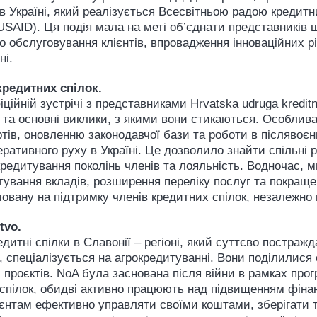
в Україні, який реалізується Всесвітньою радою кредит
SAID). Ця подія мала на меті об’єднати представників 
 обслуговування клієнтів, впровадження інноваційних рі
ні.
редитних спілок.
ійній зустрічі з представниками Hrvatska udruga kreditn
ї та основні виклики, з якими вони стикаються. Особлива
тів, оновленню законодавчої бази та роботи в післявоєнн
ативного руху в Україні. Це дозволило знайти спільні ри
 кредитування поколінь членів та лояльність. Водночас, 
ування вкладів, розширення переліку послуг та покраще
мовану на підтримку членів кредитних спілок, незалежно в
tvo.
едитні спілки в Славонії – регіоні, який суттєво постражд
 спеціалізується на агрокредитуванні. Вони поділилися 
х проєктів. NoA була заснована після війни в рамках пр
спілок, обидві активно працюють над підвищенням фінан
лієнтам ефективно управляти своїми коштами, зберігати