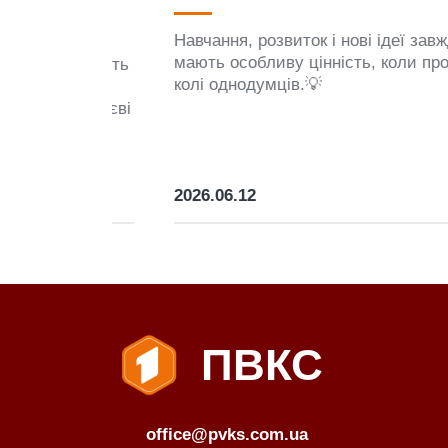
Навчання, розвиток і нові ідеї завжди
мають особливу цінність, коли проходять 
и участь
колі однодумців.💡
иви WE
я у Києві
2026.06.12
ПВКС
office@pvks.com.ua