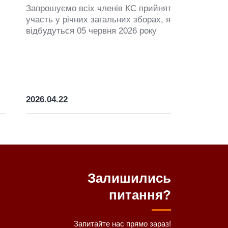
апрошуємо всіх членів КС прийняти
часть у річних загальних зборах, які
ідбудуться 05 червня 2026 року
026.04.22
Залишились
питання?
Запитайте нас прямо зараз!