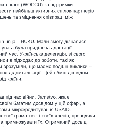
них спілок (WOCCU) за підтримки
шести найбільш активних спілок-партнерів
шень та зміцнення співпраці між
ih unija – HUKU. Мали змогу дізналися
 увага була приділена адаптації
ий час. Українська делегація, зі свого
си в підходах до роботи, такі як
ми зрозуміли, що маємо подібні виклики –
ння діджиталізації. Цей обмін досвідом
ід країни.
ав під час війни. Jamstvo, яка є
своїм багатим досвідом у цій сфері, а
ограми мікрокредитування USAID.
сової грамотності своїх членів, проводячи
 та примножувати їх. Отриманий досвід