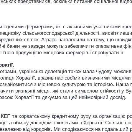
ських представників, оскільки питання соціальної відпо
 місцевими фермерами, які є активними учасниками кред
специфіку сільськогосподарської діяльності, висвітливши
кредитних спілок. Аграрії наголосили на тому, що швидк
ційні банки не завжди можуть забезпечити оперативне ф
ітною продукцією місцевих фермерів і спробувати її.
ватії.
програми, українська делегація також мала чудову можл
 столиця Хорватії, вразив нас своїми визначними місцям
 ознайомитися з місцевою культурою та історією. Наша
ачити визначні місця, які стали символом стійкості у Ву
расою Хорватії та дякуємо за цей неймовірний досвід.
ЕП та хорватському кредитному руху за організацію ро
і та обміну досвідом з колегами з Хорватії. Спільні цінн
незалежно від кордонів. Ми сподіваємося на подальший 