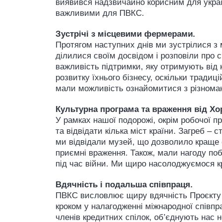
виявився надзвичайно корисним для україн
важливими для ПВКС.
Зустрічі з місцевими фермерами.
Протягом наступних днів ми зустрілися з
ділилися своїм досвідом і розповіли про 
важливість підтримки, яку отримують від 
розвитку їхнього бізнесу, оскільки тради
мали можливість ознайомитися з різноман
Культурна програма та враження від Хор
У рамках нашої подорожі, окрім робочої 
та відвідати кілька міст країни. Загреб –
ми відвідали музей, що дозволило краще
приємні враження. Також, мали нагоду поб
під час війни. Ми щиро насолоджуємося к
Вдячність і подальша співпраця.
ПВКС висловлює щиру вдячність Проєкту К
кроком у налагодженні міжнародної співпрац
членів кредитних спілок, об’єднують нас 