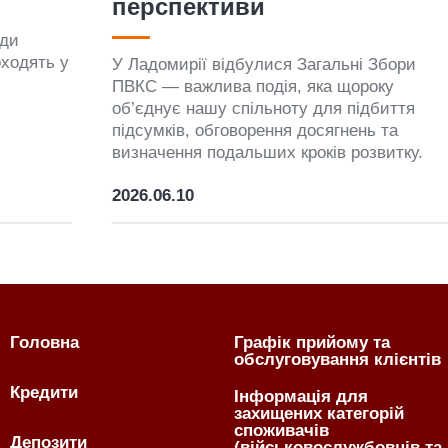
перспективи
З
у
в
у
У Ладомирії відбулися Загальні Збори
ПВКС — важлива подія, яка щороку
об’єднує нашу спільноту для підбиття
підсумків, обговорення досягнень та
визначення подальших кроків розвитку.
2026.06.10
2
Головна
Графік прийому та
обслуговування клієнтів
Кредити
Інформація для
захищених категорій
споживачів
Депозити
(військовослужбовців та