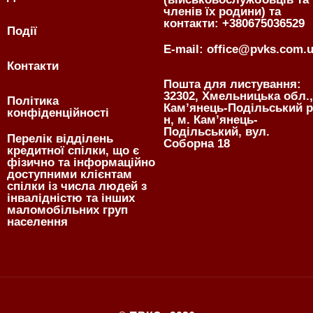
членів їх родини) та
контакти: +380675036529
Події
E-mail: office@pvks.com.
Контакти
Пошта для листування:
32302, Хмельницька обл.,
Політика
Кам’янець-Подільський р
конфіденційності
н, м. Кам’янець-
Подільський, вул.
Перелік відділень
Соборна 18
кредитної спілки, що є
фізично та інформаційно
доступними клієнтам
спілки із числа людей з
інвалідністю та інших
маломобільних груп
населення