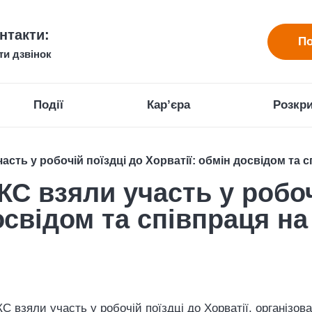
нтакти:
По
ти дзвінок
Події
Кар’єра
Розкри
сть у робочій поїздці до Хорватії: обмін досвідом та 
С взяли участь у робоч
досвідом та співпраця н
КС взяли участь у робочій поїздці до Хорватії, організо