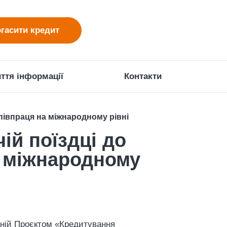
гасити кредит
ття інформації
Контакти
співпраця на міжнародному рівні
ій поїздці до
а міжнародному
ваній Проєктом «Кредитування