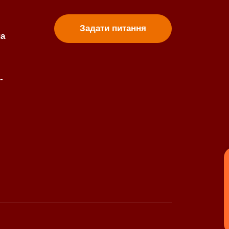
Задати питання
ua
-