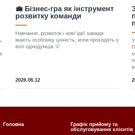
Загальні Збори ПВКС 2026:
підсумки, рішення,
перспективи
З
у
в
у
У Ладомирії відбулися Загальні Збори
ПВКС — важлива подія, яка щороку
об’єднує нашу спільноту для підбиття
підсумків, обговорення досягнень та
визначення подальших кроків розвитку.
2026.06.10
2
Головна
Графік прийому та
обслуговування клієнтів