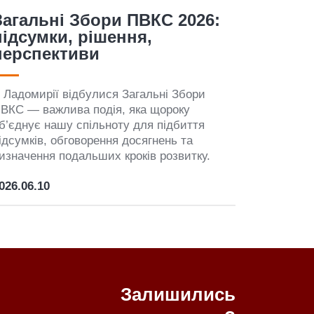
Загальні збори членів ПВКС
апрошуємо всіх членів КС прийняти
часть у річних загальних зборах, які
ідбудуться 05 червня 2026 року
026.04.22
Залишились