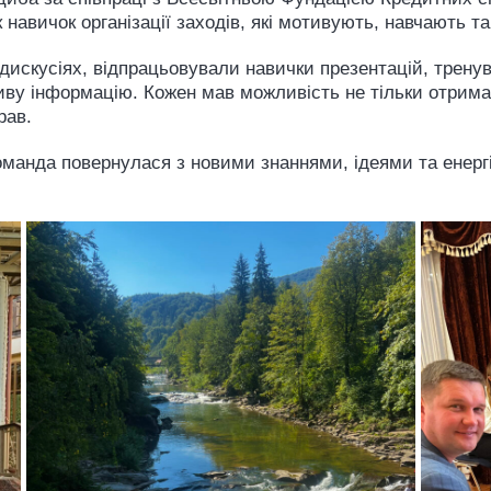
 навичок організації заходів, які мотивують, навчають та
дискусіях, відпрацьовували навички презентацій, трену
ву інформацію. Кожен мав можливість не тільки отримат
рав.
оманда повернулася з новими знаннями, ідеями та енергі