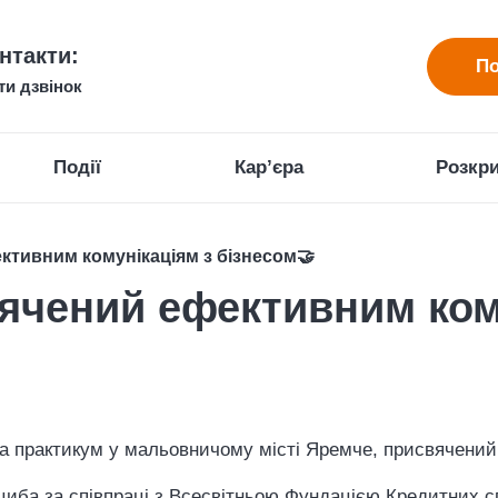
нтакти:
По
ти дзвінок
Події
Кар’єра
Розкри
ктивним комунікаціям з бізнесом🤝
ячений ефективним ком
ла практикум у мальовничому місті Яремче, присвячений
циба за співпраці з Всесвітньою Фундацією Кредитних спі