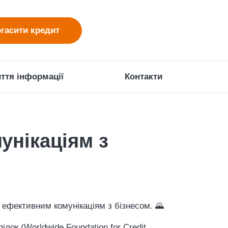
гасити кредит
ття інформації
Контакти
унікаціям з
 ефективним комунікаціям з бізнесом. 🌄
лок (Worldwide Foundation for Credit