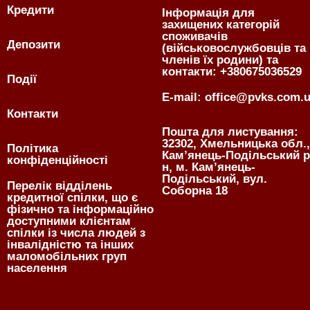
Кредити
Інформація для
захищених категорій
споживачів
Депозити
(військовослужбовців та
членів їх родини) та
контакти: +380675036529
Події
E-mail: office@pvks.com.
Контакти
Пошта для листування:
32302, Хмельницька обл.,
Політика
Кам’янець-Подільський р
конфіденційності
н, м. Кам’янець-
Подільський, вул.
Перелік відділень
Соборна 18
кредитної спілки, що є
фізично та інформаційно
доступними клієнтам
спілки із числа людей з
інвалідністю та інших
маломобільних груп
населення