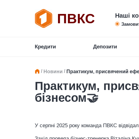
ПВКС
Наші ко
Замови
Кредити
Депозити
/
/
Новини
Практикум, присвячений ефе
Практикум, присв
бізнесом🤝
У серпні 2025 року команда ПВКС відвіда
Захід провела бізнес-тренерка Віталіна Ку