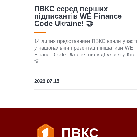
💼 Бізнес-гра як інструмент
e
розвитку команди
Навчання, розвиток і нові ідеї завжди
мають особливу цінність, коли проходять 
и участь
колі однодумців.💡
иви WE
я у Києві
2026.06.12
ПВКС