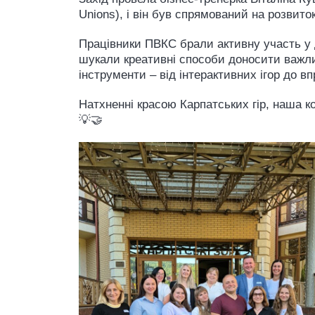
Unions), і він був спрямований на розвиток
Працівники ПВКС брали активну участь у 
шукали креативні способи доносити важли
інструменти – від інтерактивних ігор до вп
Натхненні красою Карпатських гір, наша к
💡🤝